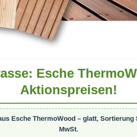
rasse: Esche ThermoWo
Aktionspreisen!
 aus
Esche ThermoWood
– glatt, Sortierung
MwSt.