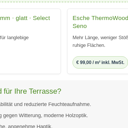
 · glatt · Select
Esche ThermoWood 2
Seno
für langlebige
Mehr Länge, weniger Stöß
ruhige Flächen.
€ 99,00 / m² inkl. MwSt.
ür Ihre Terrasse?
ilität und reduzierte Feuchteaufnahme.
 gegen Witterung, moderne Holzoptik.
che, angenehme Haptik.