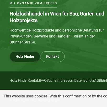
MIT DYNAMIK ZUM ERFOLG
Holzfachhandel in Wien für Bau, Garten und
Holzprojekte.
Hochwertige Holzprodukte und persönliche Beratung für
Privatkunden, Gewerbe und Händler – direkt an der
Brünner Straße.
Holz Finder
Kontakt
Holz Finder
Kontakt
FAQ
Suche
Impressum
Datenschutz
AGB
Ein
This website uses cookies. With this confirmation or by the c
©
2026
Koller Holz Handels GmbH