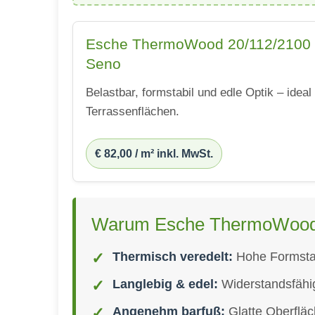
Esche ThermoWood 20/112/2100 mm
Seno
Belastbar, formstabil und edle Optik – ideal 
Terrassenflächen.
€ 82,00 / m² inkl. MwSt.
Warum Esche ThermoWood f
Thermisch veredelt:
Hohe Formstab
Langlebig & edel:
Widerstandsfähig
Angenehm barfuß:
Glatte Oberflä