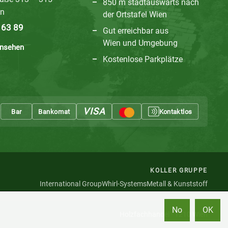
850 m stadtauswärts nach
en
der Ortstafel Wien
 63 89
Gut erreichbar aus
Wien und Umgebung
ansehen
Kostenlose Parkplätze
VISA
Bar
Bankomat
Kontaktlos
Mastercard
KOLLER GRUPPE
International Group
Whirl-Systems
Metall & Kunststoff
No
OK
Holzfachhandel · 1210 Wien