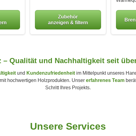
Wärmeque
Zubehör
Bren
tern
anzeigen & filtern
z – Qualität und Nachhaltigkeit seit übe
tigkeit
und
Kundenzufriedenheit
im Mittelpunkt unseres Hand
it hochwertigen Holzprodukten. Unser
erfahrenes Team
berät
Schritt Ihres Projekts.
Unsere Services