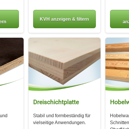
KVH anzeigen & filtern
tern
anz
Dreischicht­platte
Hobel
 und
Stabil und formbeständig für
Hobelwar
vielseitige Anwendungen.
Schnitten