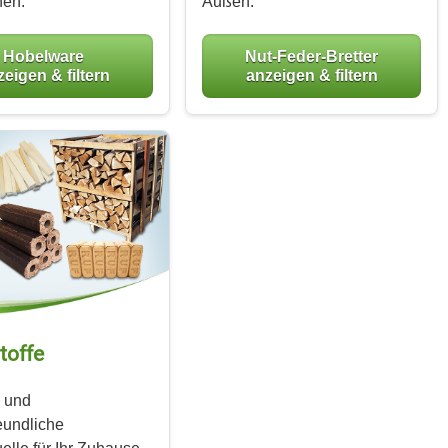
hen.
Außen.
Hobelware
Nut-Feder-Bretter
eigen & filtern
anzeigen & filtern
toffe
e und
eundliche