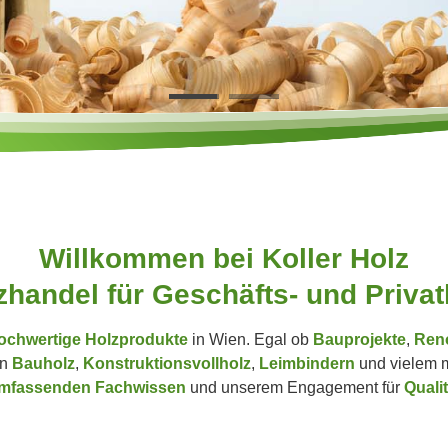
Willkommen bei Koller Holz
z­handel für Geschäfts- und Priva
ochwertige Holzprodukte
in Wien. Egal ob
Bauprojekte
,
Ren
n
Bauholz
,
Konstruktionsvollholz
,
Leimbindern
und vielem m
mfassenden Fachwissen
und unserem Engagement für
Quali