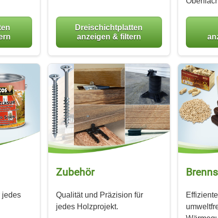
Oberfläc
ten
Dreischichtplatten
tern
anzeigen & filtern
anz
Zubehör
Brenns
r jedes
Qualität und Präzision für
Effizient
jedes Holzprojekt.
umweltfr