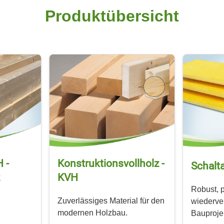
Produkt­übersicht
 -
Konstruktions­vollholz -
Schalta
KVH
Robust, 
Zuverlässiges Material für den
wiederver
modernen Holzbau.
Bauproje