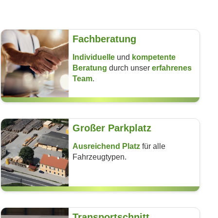
Fachberatung
Individuelle
und
kom­petente
Beratung
durch unser
erfahrenes
Team
.
Großer Parkplatz
Ausreichend Platz
für alle
Fahrzeug­typen.
Transportschnitt