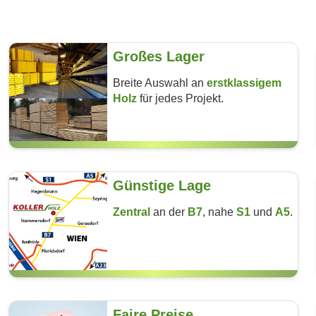
Großes Lager
Breite Auswahl an
erst­klassigem
Holz
für jedes Projekt.
Günstige Lage
Zentral
an der
B7
, nahe
S1
und
A5
.
Faire Preise