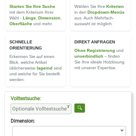
Starten Sie Ihre Suche
Wählen Sie Ihre
Kriterien
mit dem Kriterium Ihrer
in den
Dropdown-Menüs
Wahl -
Länge
,
Di­men­sion
,
aus. Auch Mehrfach­
Ober­fläche
und mehr.
auswahl ist möglich.
SCHNELLE
DIREKT ANFRAGEN
ORIENTIERUNG
Ohne Registrierung
und
un­ver­bindlich
– finden
Erkennen Sie auf einen
Sie Ihre ideale Holz­lösung
Blick, welche Artikel
mit unserer Expertise.
üblicherweise
lagernd
sind
und welche für Sie bestellt
werden.
Volltextsuche:
Dimension: