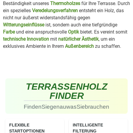
Beständigkeit unseres
Thermoholzes
für Ihre Terrasse. Durch
ein spezielles
Veredelungsverfahren
entsteht ein Holz, das
nicht nur äußerst widerstandsfähig gegen
Witterungseinflüsse
ist, sondern auch eine tiefgründige
Farbe
und eine anspruchsvolle
Optik
bietet. Es vereint somit
technische Innovation
mit
natürlicher Ästhetik
, um ein
exklusives Ambiente in Ihrem
Außenbereich
zu schaffen.
TERRASSEN
HOLZ
FINDER
Finden
Sie
genau
was
Sie
brauchen
FLEXIBLE
INTELLIGENTE
STARTOPTIONEN
FILTERUNG