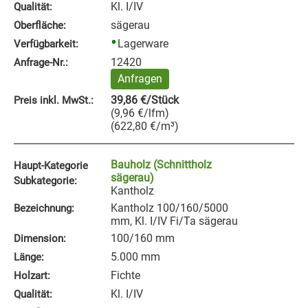
Kl. I/IV
Qualität:
sägerau
Oberfläche:
Lagerware
Verfügbarkeit:
12420
Anfrage‑Nr.:
Anfragen
39,86
€
/Stück
Preis inkl. MwSt.:
(
9,96
€
/lfm
)
(
622,80
€
/m³
)
Bauholz (Schnittholz
Haupt-Kategorie
sägerau)
Subkategorie:
Kantholz
Kantholz 100/160/5000
Bezeichnung:
mm, Kl. I/IV Fi/Ta sägerau
100/160 mm
Dimension:
5.000 mm
Länge:
Fichte
Holzart:
Kl. I/IV
Qualität: