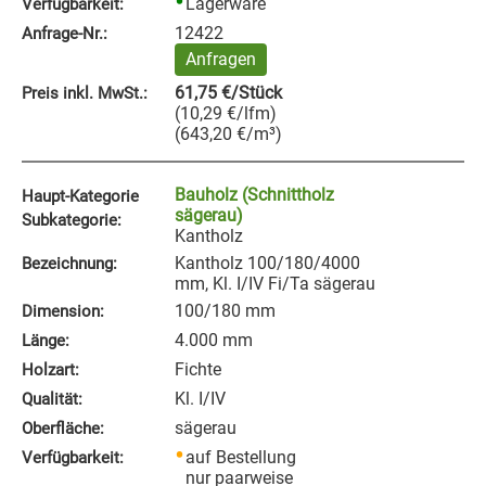
Lagerware
Verfügbarkeit:
12422
Anfrage‑Nr.:
Anfragen
61,75
€
/Stück
Preis inkl. MwSt.:
(
10,29
€
/lfm
)
(
643,20
€
/m³
)
Bauholz (Schnittholz
Haupt-Kategorie
sägerau)
Subkategorie:
Kantholz
Kantholz 100/180/4000
Bezeichnung:
mm, Kl. I/IV Fi/Ta sägerau
100/180 mm
Dimension:
4.000 mm
Länge:
Fichte
Holzart:
Kl. I/IV
Qualität:
sägerau
Oberfläche:
auf Bestellung
Verfügbarkeit:
nur paarweise