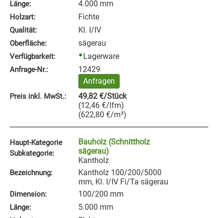
4.000 mm
Länge:
Fichte
Holzart:
Kl. I/IV
Qualität:
sägerau
Oberfläche:
Lagerware
Verfügbarkeit:
12429
Anfrage‑Nr.:
Anfragen
49,82
€
/Stück
Preis inkl. MwSt.:
(
12,46
€
/lfm
)
(
622,80
€
/m³
)
Bauholz (Schnittholz
Haupt-Kategorie
sägerau)
Subkategorie:
Kantholz
Kantholz 100/200/5000
Bezeichnung:
mm, Kl. I/IV Fi/Ta sägerau
100/200 mm
Dimension:
5.000 mm
Länge: