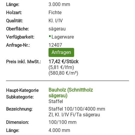
3.000 mm
Länge:
Fichte
Holzart:
Kl. I/IV
Qualität:
sägerau
Oberfläche:
Lagerware
Verfügbarkeit:
12407
Anfrage‑Nr.:
Anfragen
17,42
€
/Stück
Preis inkl. MwSt.:
(
5,81
€
/lfm
)
(
580,80
€
/m³
)
Bauholz (Schnittholz
Haupt-Kategorie
sägerau)
Subkategorie:
Staffel
Staffel 100/100/4000 mm
Bezeichnung:
ZI, Kl. I/IV Fi/Ta sägerau
100/100 mm
Dimension:
4.000 mm
Länge: