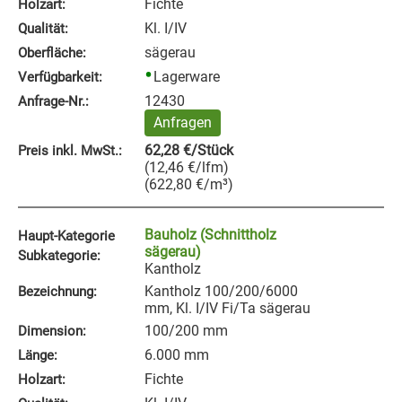
Fichte
Holzart:
Kl. I/IV
Qualität:
sägerau
Oberfläche:
Lagerware
Verfügbarkeit:
12430
Anfrage‑Nr.:
Anfragen
62,28
€
/Stück
Preis inkl. MwSt.:
(
12,46
€
/lfm
)
(
622,80
€
/m³
)
Bauholz (Schnittholz
Haupt-Kategorie
sägerau)
Subkategorie:
Kantholz
Kantholz 100/200/6000
Bezeichnung:
mm, Kl. I/IV Fi/Ta sägerau
100/200 mm
Dimension:
6.000 mm
Länge:
Fichte
Holzart: