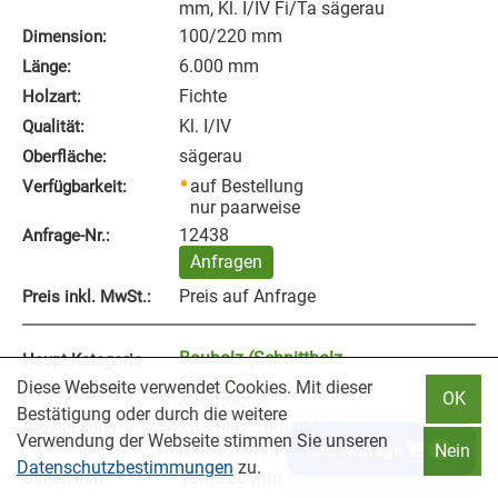
mm, Kl. I/IV Fi/Ta sägerau
100/220 mm
Dimension:
6.000 mm
Länge:
Fichte
Holzart:
Kl. I/IV
Qualität:
sägerau
Oberfläche:
auf Bestellung
Verfügbarkeit:
nur paarweise
12438
Anfrage‑Nr.:
Anfragen
Preis auf Anfrage
Preis inkl. MwSt.:
Bauholz (Schnittholz
Haupt-Kategorie
sägerau)
Subkategorie:
Diese Webseite verwendet Cookies. Mit dieser
OK
Kantholz
Bestätigung oder durch die weitere
Kantholz 100/220/7000
Bezeichnung:
Verwendung der Webseite stimmen Sie unseren
mm, Kl. I/IV Fi/Ta sägerau
Zur Anfrage
0
Nein
Datenschutzbestimmungen
zu.
100/220 mm
Dimension: