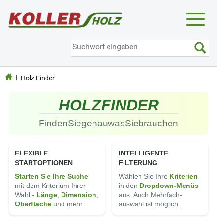
Toggl
naviga
Holz Finder
HOLZ
FINDER
Finden
Sie
genau
was
Sie
brauchen
FLEXIBLE
INTELLIGENTE
STARTOPTIONEN
FILTERUNG
Starten Sie Ihre Suche
Wählen Sie Ihre
Kriterien
mit dem Kriterium Ihrer
in den
Dropdown-Menüs
Wahl -
Länge
,
Di­men­sion
,
aus. Auch Mehrfach­
Ober­fläche
und mehr.
auswahl ist möglich.