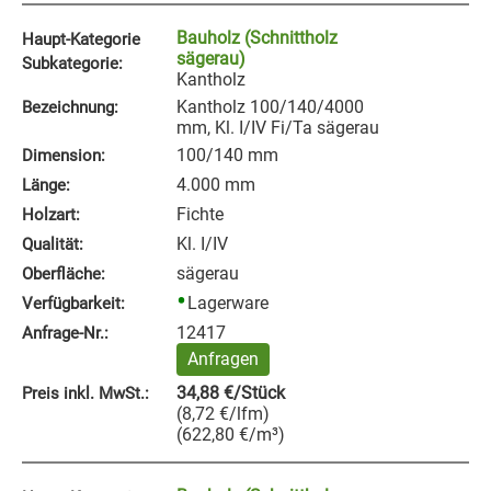
Bauholz (Schnittholz
Haupt-Kategorie
sägerau)
Subkategorie:
Kantholz
Kantholz 100/140/4000
Bezeichnung:
mm, Kl. I/IV Fi/Ta sägerau
100/140 mm
Dimension:
4.000 mm
Länge:
Fichte
Holzart:
Kl. I/IV
Qualität:
sägerau
Oberfläche:
Lagerware
Verfügbarkeit:
12417
Anfrage‑Nr.:
Anfragen
34,88
€
/Stück
Preis inkl. MwSt.:
(
8,72
€
/lfm
)
(
622,80
€
/m³
)