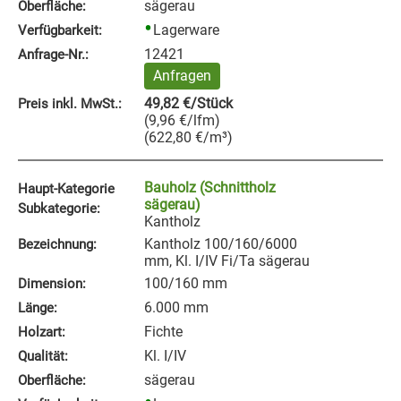
sägerau
Oberfläche:
Lagerware
Verfügbarkeit:
12421
Anfrage‑Nr.:
Anfragen
49,82
€
/Stück
Preis inkl. MwSt.:
(
9,96
€
/lfm
)
(
622,80
€
/m³
)
Bauholz (Schnittholz
Haupt-Kategorie
sägerau)
Subkategorie:
Kantholz
Kantholz 100/160/6000
Bezeichnung:
mm, Kl. I/IV Fi/Ta sägerau
100/160 mm
Dimension:
6.000 mm
Länge:
Fichte
Holzart:
Kl. I/IV
Qualität:
sägerau
Oberfläche: