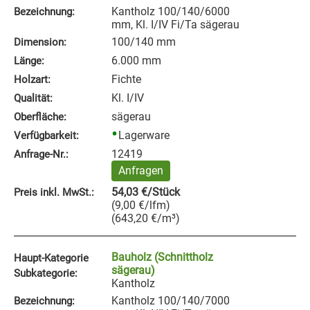
Kantholz 100/140/6000
Bezeichnung:
mm, Kl. I/IV Fi/Ta sägerau
100/140 mm
Dimension:
6.000 mm
Länge:
Fichte
Holzart:
Kl. I/IV
Qualität:
sägerau
Oberfläche:
Lagerware
Verfügbarkeit:
12419
Anfrage‑Nr.:
Anfragen
54,03
€
/Stück
Preis inkl. MwSt.:
(
9,00
€
/lfm
)
(
643,20
€
/m³
)
Bauholz (Schnittholz
Haupt-Kategorie
sägerau)
Subkategorie:
Kantholz
Kantholz 100/140/7000
Bezeichnung: