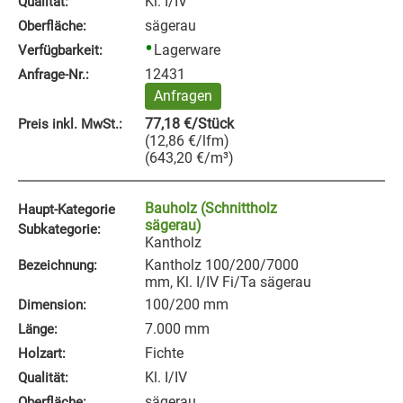
Kl. I/IV
Qualität:
sägerau
Oberfläche:
Lagerware
Verfügbarkeit:
12431
Anfrage‑Nr.:
Anfragen
77,18
€
/Stück
Preis inkl. MwSt.:
(
12,86
€
/lfm
)
(
643,20
€
/m³
)
Bauholz (Schnittholz
Haupt-Kategorie
sägerau)
Subkategorie:
Kantholz
Kantholz 100/200/7000
Bezeichnung:
mm, Kl. I/IV Fi/Ta sägerau
100/200 mm
Dimension:
7.000 mm
Länge:
Fichte
Holzart:
Kl. I/IV
Qualität:
sägerau
Oberfläche: