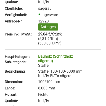
Kl. I/IV
Qualität:
sägerau
Oberfläche:
Lagerware
Verfügbarkeit:
12928
Anfrage‑Nr.:
Anfragen
29,04
€
/Stück
Preis inkl. MwSt.:
(
5,81
€
/lfm
)
(
580,80
€
/m³
)
Bauholz (Schnittholz
Haupt-Kategorie
sägerau)
Subkategorie:
Staffel
Staffel 100/100/6000 mm,
Bezeichnung:
Kl. I/IV Fi/Ta sägerau
100/100 mm
Dimension:
6.000 mm
Länge:
Fichte
Holzart:
Kl. I/IV
Qualität: