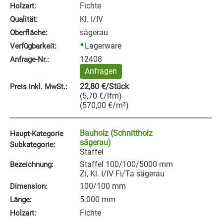
Fichte
Holzart:
Kl. I/IV
Qualität:
sägerau
Oberfläche:
Lagerware
Verfügbarkeit:
12408
Anfrage‑Nr.:
Anfragen
22,80
€
/Stück
Preis inkl. MwSt.:
(
5,70
€
/lfm
)
(
570,00
€
/m³
)
Bauholz (Schnittholz
Haupt-Kategorie
sägerau)
Subkategorie:
Staffel
Staffel 100/100/5000 mm
Bezeichnung:
ZI, Kl. I/IV Fi/Ta sägerau
100/100 mm
Dimension:
5.000 mm
Länge:
Fichte
Holzart: