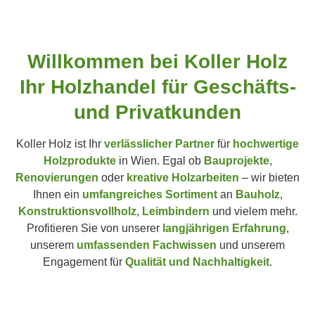
Willkommen bei Koller Holz
Ihr Holz­handel für Geschäfts-
und Privat­kunden
Koller Holz ist Ihr
verlässlicher Partner
für
hochwertige
Holzprodukte
in Wien. Egal ob
Bauprojekte
,
Renovierungen
oder
kreative Holzarbeiten
– wir bieten
Ihnen ein
umfangreiches Sortiment
an
Bauholz
,
Konstruktionsvollholz
,
Leimbindern
und vielem mehr.
Profitieren Sie von unserer
langjährigen Erfahrung
,
unserem
umfassenden Fachwissen
und unserem
Engagement für
Qualität und Nachhaltigkeit
.