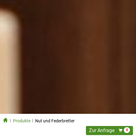
Produkte
Nut und Federbretter
Zur Anfrage
0