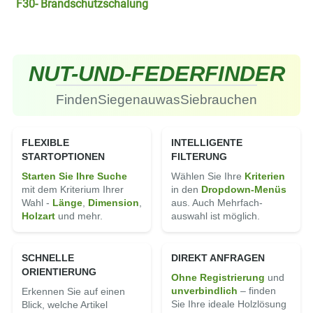
F30- Brandschutzschalung
NUT-
UND-
FEDER
FINDER
Finden
Sie
genau
was
Sie
brauchen
FLEXIBLE
INTELLIGENTE
STARTOPTIONEN
FILTERUNG
Starten Sie Ihre Suche
Wählen Sie Ihre
Kriterien
mit dem Kriterium Ihrer
in den
Dropdown-Menüs
Wahl -
Länge
,
Di­men­sion
,
aus. Auch Mehrfach­
Holz­art
und mehr.
auswahl ist möglich.
SCHNELLE
DIREKT ANFRAGEN
ORIENTIERUNG
Ohne Registrierung
und
un­ver­bindlich
– finden
Erkennen Sie auf einen
Sie Ihre ideale Holz­lösung
Blick, welche Artikel