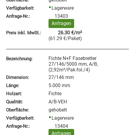
Lagerware
Verfügbarkeit:
13403
Anfrage‑Nr.:
Anfragen
26.30
€
/m²
Preis inkl. MwSt.:
(
61.29
€
/Paket
)
Fichte N+F Fasebretter
Bezeichnung:
27/146/5000 mm, A/B,
(2,92m²/Pak-fol./4)
27/146 mm
Dimension:
5.000 mm
Länge:
Fichte
Holzart:
A/B-VEH
Qualität:
gehobelt
Oberfläche:
Lagerware
Verfügbarkeit:
13404
Anfrage‑Nr.:
Anfragen