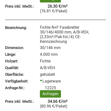
26.30
€
/m²
Preis inkl. MwSt.:
(
76.81
€
/Paket
)
Fichte N+F Fasebretter
Bezeichnung:
30/146/4000 mm, A/B-VEH,
(2,33m²/Pak-fol./4) CE-
Kennzeichnung
30/146 mm
Dimension:
4.000 mm
Länge:
Fichte
Holzart:
A/B-VEH
Qualität:
gehobelt
Oberfläche:
Lagerware
Verfügbarkeit:
12225
Anfrage‑Nr.:
Anfragen
34.66
€
/m²
Preis inkl. MwSt.:
(
80.96
€
/Paket
)