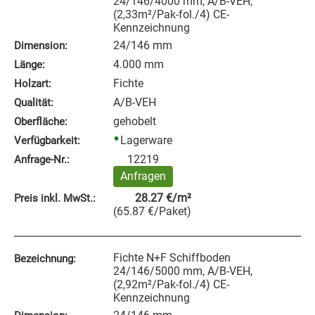
24/146/4000 mm, A/B-VEH,
(2,33m²/Pak-fol./4) CE-
Kennzeichnung
24/146 mm
Dimension:
4.000 mm
Länge:
Fichte
Holzart:
A/B-VEH
Qualität:
gehobelt
Oberfläche:
Lagerware
Verfügbarkeit:
12219
Anfrage‑Nr.:
Anfragen
28.27
€
/m²
Preis inkl. MwSt.:
(
65.87
€
/Paket
)
Fichte N+F Schiffboden
Bezeichnung:
24/146/5000 mm, A/B-VEH,
(2,92m²/Pak-fol./4) CE-
Kennzeichnung