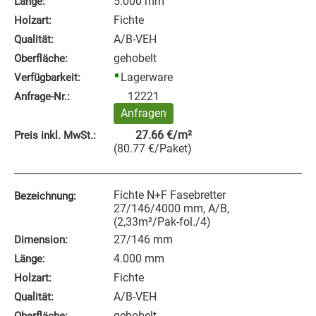
5.000 mm
Länge:
Fichte
Holzart:
A/B-VEH
Qualität:
gehobelt
Oberfläche:
Lagerware
Verfügbarkeit:
12221
Anfrage‑Nr.:
Anfragen
27.66
€
/m²
Preis inkl. MwSt.:
(
80.77
€
/Paket
)
Fichte N+F Fasebretter
Bezeichnung:
27/146/4000 mm, A/B,
(2,33m²/Pak-fol./4)
27/146 mm
Dimension:
4.000 mm
Länge:
Fichte
Holzart:
A/B-VEH
Qualität:
gehobelt
Oberfläche: