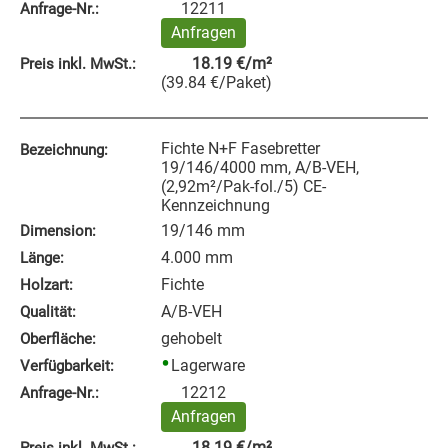
12211
Anfrage‑Nr.:
Anfragen
18.19
€
/m²
Preis inkl. MwSt.:
(
39.84
€
/Paket
)
Fichte N+F Fasebretter
Bezeichnung:
19/146/4000 mm, A/B-VEH,
(2,92m²/Pak-fol./5) CE-
Kennzeichnung
19/146 mm
Dimension:
4.000 mm
Länge:
Fichte
Holzart:
A/B-VEH
Qualität:
gehobelt
Oberfläche:
Lagerware
Verfügbarkeit:
12212
Anfrage‑Nr.:
Anfragen
18.19
€
/m²
Preis inkl. MwSt.: