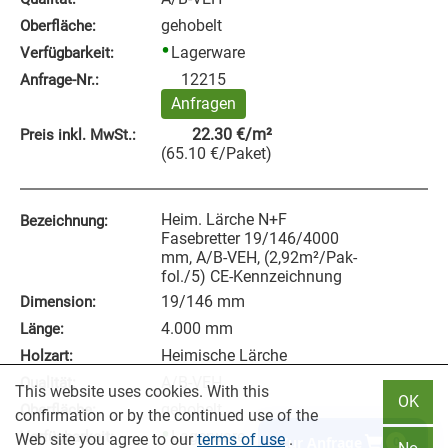
gehobelt
Oberfläche:
Lagerware
Verfügbarkeit:
12215
Anfrage‑Nr.:
Anfragen
22.30
€
/m²
Preis inkl. MwSt.:
(
65.10
€
/Paket
)
Heim. Lärche N+F
Bezeichnung:
Fasebretter 19/146/4000
mm, A/B-VEH, (2,92m²/Pak-
fol./5) CE-Kennzeichnung
19/146 mm
Dimension:
4.000 mm
Länge:
Heimische Lärche
Holzart:
A/B-VEH
Qualität:
This website uses cookies. With this
OK
gehobelt
Oberfläche:
confirmation or by the continued use of the
Lagerware
Verfügbarkeit:
Web site you agree to our
terms of use
.
Zur Anfrage
0