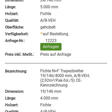
24/146 mm
Dimension:
5.000 mm
Länge:
Fichte
Holzart:
A/B-VEH
Qualität:
gehobelt
Oberfläche:
auf Bestellung
Verfügbarkeit:
12223
Anfrage‑Nr.:
Anfragen
Preis auf Anfrage
Preis inkl. MwSt.:
Fichte N+F Trapezbretter
Bezeichnung:
19/146/4000 mm, A/B-VEH,
(2,92m²/Pak-fol./5) CE-
Kennzeichnung
19/146 mm
Dimension:
4.000 mm
Länge:
Fichte
Holzart:
A/B-VEH
Qualität: