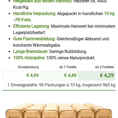
Hergestellt aus reinem Hartholz
: Heizwert ca. 4400
Kcal/Kg.
Handliche Verpackung
: Abgepackt in handlichen
10 kg
- PE-Folie
.
Effiziente Lagerung
: Maximale Heizwert bei minimalem
Lagerplatzbedarf.
Gute Flammenbildung
: Gleichmäßiger Abbrand und
konstante Wärmeabgabe.
Lange Brenndauer
: Geringe Rußbildung.
100% Holzspäne
: 100% reines Naturprodukt.
Einzel­packung
ab 1 Palette
ab 3 Paletten
€ 4,99
€ 4,49
€ 4,29
1 Einwegpalette: 96 Packungen à 10 kg, insgesamt 960 kg