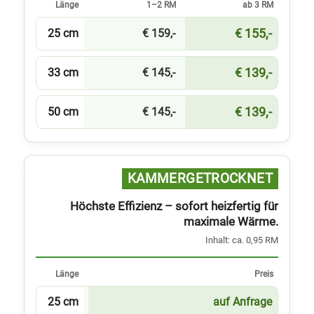
Länge
1–2 RM
ab 3 RM
€ 155,-
25 cm
€ 159,-
€ 139,-
33 cm
€ 145,-
€ 139,-
50 cm
€ 145,-
KAMMER­GETROCKNET
Höchste Effizienz – sofort heizfertig für
maximale Wärme.
Inhalt: ca. 0,95 RM
Länge
Preis
25 cm
auf Anfrage