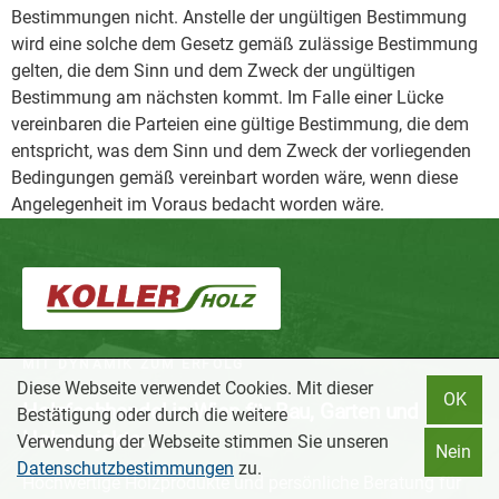
Bestimmungen nicht. Anstelle der ungültigen Bestimmung
wird eine solche dem Gesetz gemäß zulässige Bestimmung
gelten, die dem Sinn und dem Zweck der ungültigen
Bestimmung am nächsten kommt. Im Falle einer Lücke
vereinbaren die Parteien eine gültige Bestimmung, die dem
entspricht, was dem Sinn und dem Zweck der vorliegenden
Bedingungen gemäß vereinbart worden wäre, wenn diese
Angelegenheit im Voraus bedacht worden wäre.
MIT DYNAMIK ZUM ERFOLG
Diese Webseite verwendet Cookies. Mit dieser
OK
Holzfachhandel in Wien für Bau, Garten und
Bestätigung oder durch die weitere
Holzprojekte.
Verwendung der Webseite stimmen Sie unseren
Nein
Datenschutzbestimmungen
zu.
Hochwertige Holzprodukte und persönliche Beratung für