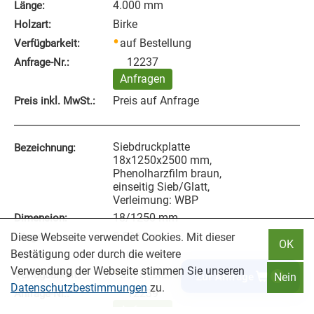
4.000 mm
Länge:
Birke
Holzart:
auf Bestellung
Verfügbarkeit:
12237
Anfrage‑Nr.:
Anfragen
Preis auf Anfrage
Preis inkl. MwSt.:
Siebdruckplatte
Bezeichnung:
18x1250x2500 mm,
Phenolharzfilm braun,
einseitig Sieb/Glatt,
Verleimung: WBP
18/1250 mm
Dimension:
2.500 mm
Länge:
Diese Webseite verwendet Cookies. Mit dieser
OK
Bestätigung oder durch die weitere
Birke
Holzart:
Verwendung der Webseite stimmen Sie unseren
auf Bestellung
Verfügbarkeit:
Zur Anfrage
0
Nein
Datenschutzbestimmungen
zu.
12239
Anfrage‑Nr.:
Anfragen