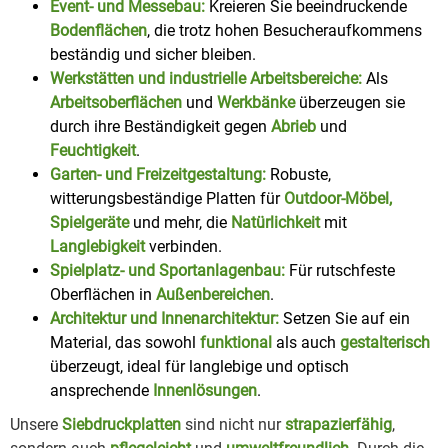
Event- und Messebau:
Kreieren Sie beeindruckende
Bodenflächen
, die trotz hohen Besucheraufkommens
beständig und sicher bleiben.
Werkstätten und industrielle Arbeitsbereiche:
Als
Arbeitsoberflächen
und
Werkbänke
überzeugen sie
durch ihre Beständigkeit gegen
Abrieb
und
Feuchtigkeit
.
Garten- und Freizeitgestaltung:
Robuste,
witterungsbeständige Platten für
Outdoor-Möbel,
Spielgeräte
und mehr, die
Natürlichkeit
mit
Langlebigkeit
verbinden.
Spielplatz- und Sportanlagenbau:
Für rutschfeste
Oberflächen in
Außenbereichen
.
Architektur und Innenarchitektur:
Setzen Sie auf ein
Material, das sowohl
funktional
als auch
gestalterisch
überzeugt, ideal für langlebige und optisch
ansprechende
Innenlösungen
.
Unsere
Siebdruckplatten
sind nicht nur
strapazierfähig
,