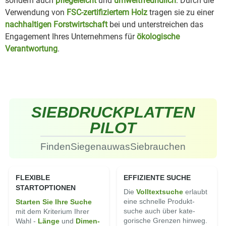
sondern auch
pflegeleicht
und
umweltfreundlich
. Durch die
Verwendung von
FSC-zertifiziertem Holz
tragen sie zu einer
nachhaltigen Forstwirtschaft
bei und unterstreichen das
Engagement Ihres Unternehmens für
ökologische
Verantwortung
.
SIEBDRUCK
PLATTEN
PILOT
Finden
Sie
genau
was
Sie
brauchen
FLEXIBLE
EFFIZIENTE SUCHE
STARTOPTIONEN
Die
Volltext­suche
erlaubt
eine schnelle Produkt­
Starten Sie Ihre Suche
suche auch über kate­
mit dem Kriterium Ihrer
gorische Grenzen hinweg.
Wahl -
Länge
und
Di­men­