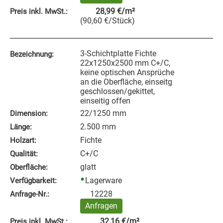
28,99
€
/m²
Preis inkl. MwSt.:
(
90,60
€
/Stück
)
3-Schichtplatte Fichte
Bezeichnung:
22x1250x2500 mm C+/C,
keine optischen Ansprüche
an die Oberfläche, einseitg
geschlossen/gekittet,
einseitig offen
22/1250 mm
Dimension:
2.500 mm
Länge:
Fichte
Holzart:
C+/C
Qualität:
glatt
Oberfläche:
Lagerware
Verfügbarkeit:
12228
Anfrage‑Nr.:
Anfragen
32,16
€
/m²
Preis inkl. MwSt.: