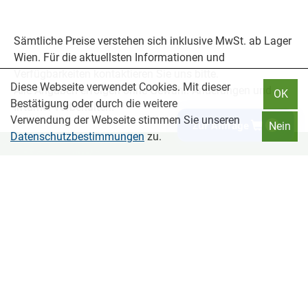
Sämtliche Preise verstehen sich inklusive MwSt. ab Lager
Wien. Für die aktuellsten Informationen und
Verfügbarkeiten kontaktieren Sie uns bitte.
Diese Webseite verwendet Cookies. Mit dieser
Alle Angaben erfolgen ohne Gewähr. Änderungen und
OK
Bestätigung oder durch die weitere
Irrtümer vorbehalten.
Verwendung der Webseite stimmen Sie unseren
Zur Anfrage
0
Nein
Datenschutzbestimmungen
zu.
MIT DYNAMIK ZUM ERFOLG
Holzfachhandel in Wien für Bau, Garten und
Holzprojekte.
Hochwertige Holzprodukte und persönliche Beratung für