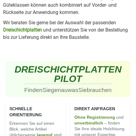
Güteklassen können auch kombiniert auf Vorder- und
Rückseite zur Anwendung kommen.
Wir beraten Sie gerne bei der Auswahl der passenden
Dreischichtplatten
und unterstützen Sie von der Bestellung
bis zur Lieferung direkt an Ihre Baustelle.
DREISCHICHT
PLATTEN
PILOT
Finden
Sie
genau
was
Sie
brauchen
SCHNELLE
DIREKT ANFRAGEN
ORIENTIERUNG
Ohne Registrierung
und
un­ver­bindlich
– finden
Erkennen Sie auf einen
Sie Ihre ideale Holz­lösung
Blick, welche Artikel
mit unserer Expertise.
üblicherweise
lagernd
sind