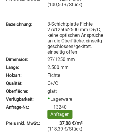
(
100,50
€
/Stück
)
3-Schichtplatte Fichte
Bezeichnung:
27x1250x2500 mm C+/C,
keine optischen Ansprüche
an die Oberfläche, einseitg
geschlossen/gekittet,
einseitig offen
27/1250 mm
Dimension:
2.500 mm
Länge:
Fichte
Holzart:
C+/C
Qualität:
glatt
Oberfläche:
Lagerware
Verfügbarkeit:
13240
Anfrage‑Nr.:
Anfragen
37,88
€
/m²
Preis inkl. MwSt.:
(
118,39
€
/Stück
)