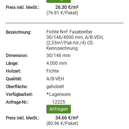
26.30
€
/m²
Preis inkl. MwSt.:
(
76.81
€
/Paket
)
Fichte N+F Fasebretter
Bezeichnung:
30/146/4000 mm, A/B-VEH,
(2,33m²/Pak-fol./4) CE-
Kennzeichnung
30/146 mm
Dimension:
4.000 mm
Länge:
Fichte
Holzart:
A/B-VEH
Qualität:
gehobelt
Oberfläche:
Lagerware
Verfügbarkeit:
12225
Anfrage‑Nr.:
Anfragen
34.66
€
/m²
Preis inkl. MwSt.:
(
80.96
€
/Paket
)