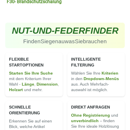
F30- Brandschutzschalung
NUT-
UND-
FEDER
FINDER
Finden
Sie
genau
was
Sie
brauchen
FLEXIBLE
INTELLIGENTE
STARTOPTIONEN
FILTERUNG
Starten Sie Ihre Suche
Wählen Sie Ihre
Kriterien
mit dem Kriterium Ihrer
in den
Dropdown-Menüs
Wahl -
Länge
,
Di­men­sion
,
aus. Auch Mehrfach­
Holz­art
und mehr.
auswahl ist möglich.
SCHNELLE
DIREKT ANFRAGEN
ORIENTIERUNG
Ohne Registrierung
und
un­ver­bindlich
– finden
Erkennen Sie auf einen
Sie Ihre ideale Holz­lösung
Blick, welche Artikel