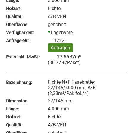
5.000 mm
Länge:
Fichte
Holzart:
A/B-VEH
Qualität:
gehobelt
Oberfläche:
Lagerware
Verfügbarkeit:
12221
Anfrage‑Nr.:
Anfragen
27.66
€
/m²
Preis inkl. MwSt.:
(
80.77
€
/Paket
)
Fichte N+F Fasebretter
Bezeichnung:
27/146/4000 mm, A/B,
(2,33m²/Pak-fol./4)
27/146 mm
Dimension:
4.000 mm
Länge:
Fichte
Holzart:
A/B-VEH
Qualität:
gehobelt
Oberfläche: