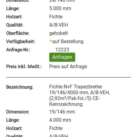
24/146 mm
Dimension:
5.000 mm
Länge:
Fichte
Holzart:
A/B-VEH
Qualität:
gehobelt
Oberfläche:
auf Bestellung
Verfügbarkeit:
12223
Anfrage‑Nr.:
Anfragen
Preis auf Anfrage
Preis inkl. MwSt.:
Fichte N+F Trapezbretter
Bezeichnung:
19/146/4000 mm, A/B-VEH,
(2,92m²/Pak-fol./5) CE-
Kennzeichnung
19/146 mm
Dimension:
4.000 mm
Länge:
Fichte
Holzart:
A/B-VEH
Qualität: