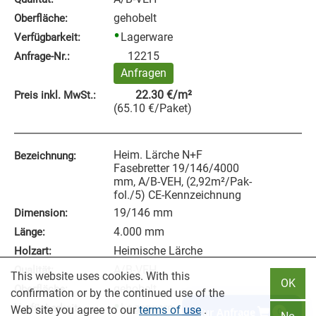
gehobelt
Oberfläche:
Lagerware
Verfügbarkeit:
12215
Anfrage‑Nr.:
Anfragen
22.30
€
/m²
Preis inkl. MwSt.:
(
65.10
€
/Paket
)
Heim. Lärche N+F
Bezeichnung:
Fasebretter 19/146/4000
mm, A/B-VEH, (2,92m²/Pak-
fol./5) CE-Kennzeichnung
19/146 mm
Dimension:
4.000 mm
Länge:
Heimische Lärche
Holzart:
A/B-VEH
Qualität:
This website uses cookies. With this
OK
gehobelt
Oberfläche:
confirmation or by the continued use of the
Lagerware
Verfügbarkeit:
Web site you agree to our
terms of use
.
Zur Anfrage
0