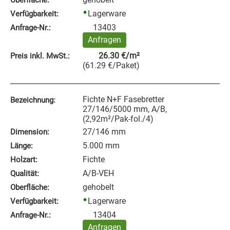
Lagerware
Verfügbarkeit:
13403
Anfrage‑Nr.:
Anfragen
26.30
€
/m²
Preis inkl. MwSt.:
(
61.29
€
/Paket
)
Fichte N+F Fasebretter
Bezeichnung:
27/146/5000 mm, A/B,
(2,92m²/Pak-fol./4)
27/146 mm
Dimension:
5.000 mm
Länge:
Fichte
Holzart:
A/B-VEH
Qualität:
gehobelt
Oberfläche:
Lagerware
Verfügbarkeit:
13404
Anfrage‑Nr.:
Anfragen