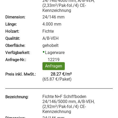
24/146/4000 mm, A/B-VEH,
(2,33m²/Pak-fol./4) CE-
Kennzeichnung
24/146 mm
Dimension:
4.000 mm
Länge:
Fichte
Holzart:
A/B-VEH
Qualität:
gehobelt
Oberfläche:
Lagerware
Verfügbarkeit:
12219
Anfrage‑Nr.:
Anfragen
28.27
€
/m²
Preis inkl. MwSt.:
(
65.87
€
/Paket
)
Fichte N+F Schiffboden
Bezeichnung:
24/146/5000 mm, A/B-VEH,
(2,92m²/Pak-fol./4) CE-
Kennzeichnung