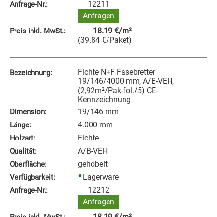
12211
Anfrage‑Nr.:
Anfragen
18.19
€
/m²
Preis inkl. MwSt.:
(
39.84
€
/Paket
)
Fichte N+F Fasebretter
Bezeichnung:
19/146/4000 mm, A/B-VEH,
(2,92m²/Pak-fol./5) CE-
Kennzeichnung
19/146 mm
Dimension:
4.000 mm
Länge:
Fichte
Holzart:
A/B-VEH
Qualität:
gehobelt
Oberfläche:
Lagerware
Verfügbarkeit:
12212
Anfrage‑Nr.:
Anfragen
18.19
€
/m²
Preis inkl. MwSt.: