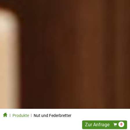
Produkte
Nut und Federbretter
Zur Anfrage
0