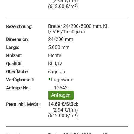
(
2.94
€
/lfm
)
(
612.00
€
/m³
)
Bretter 24/200/5000 mm, Kl.
Bezeichnung:
I/IV Fi/Ta sägerau
24/200 mm
Dimension:
5.000 mm
Länge:
Fichte
Holzart:
Kl. I/IV
Qualität:
sägerau
Oberfläche:
Lagerware
Verfügbarkeit:
12642
Anfrage‑Nr.:
Anfragen
14.69
€
/Stück
Preis inkl. MwSt.:
(
2.94
€
/lfm
)
(
612.00
€
/m³
)