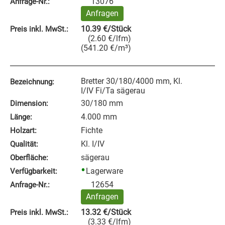
13076
Anfrage‑Nr.:
Anfragen
10.39
€
/Stück
Preis inkl. MwSt.:
(
2.60
€
/lfm
)
(
541.20
€
/m³
)
Bretter 30/180/4000 mm, Kl.
Bezeichnung:
I/IV Fi/Ta sägerau
30/180 mm
Dimension:
4.000 mm
Länge:
Fichte
Holzart:
Kl. I/IV
Qualität:
sägerau
Oberfläche:
Lagerware
Verfügbarkeit:
12654
Anfrage‑Nr.:
Anfragen
13.32
€
/Stück
Preis inkl. MwSt.:
(
3.33
€
/lfm
)