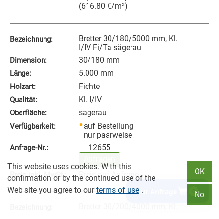
(
616.80
€
/m³
)
Bretter 30/180/5000 mm, Kl.
Bezeichnung:
I/IV Fi/Ta sägerau
30/180 mm
Dimension:
5.000 mm
Länge:
Fichte
Holzart:
Kl. I/IV
Qualität:
sägerau
Oberfläche:
auf Bestellung
Verfügbarkeit:
nur paarweise
12655
Anfrage‑Nr.:
Anfragen
This website uses cookies. With this
OK
Preis auf Anfrage
Preis inkl. MwSt.:
confirmation or by the continued use of the
Web site you agree to our
terms of use
.
Zur Anfrage
0
No
Bretter 30/200/4000 mm, Kl.
Bezeichnung:
I/IV Fi/Ta sägerau