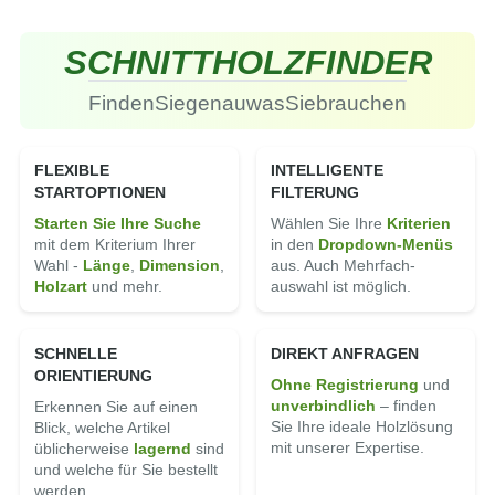
SCHNITT
HOLZ
FINDER
Finden
Sie
genau
was
Sie
brauchen
FLEXIBLE
INTELLIGENTE
STARTOPTIONEN
FILTERUNG
Starten Sie Ihre Suche
Wählen Sie Ihre
Kriterien
mit dem Kriterium Ihrer
in den
Dropdown-Menüs
Wahl -
Länge
,
Di­men­sion
,
aus. Auch Mehrfach­
Holz­art
und mehr.
auswahl ist möglich.
SCHNELLE
DIREKT ANFRAGEN
ORIENTIERUNG
Ohne Registrierung
und
un­ver­bindlich
– finden
Erkennen Sie auf einen
Sie Ihre ideale Holz­lösung
Blick, welche Artikel
mit unserer Expertise.
üblicherweise
lagernd
sind
und welche für Sie bestellt
werden.