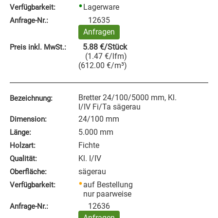
Lagerware
Verfügbarkeit:
12635
Anfrage‑Nr.:
Anfragen
5.88
€
/Stück
Preis inkl. MwSt.:
(
1.47
€
/lfm
)
(
612.00
€
/m³
)
Bretter 24/100/5000 mm, Kl.
Bezeichnung:
I/IV Fi/Ta sägerau
24/100 mm
Dimension:
5.000 mm
Länge:
Fichte
Holzart:
Kl. I/IV
Qualität:
sägerau
Oberfläche:
auf Bestellung
Verfügbarkeit:
nur paarweise
12636
Anfrage‑Nr.:
Anfragen