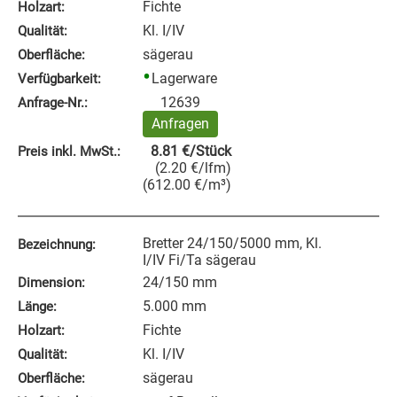
Fichte
Holzart:
Kl. I/IV
Qualität:
sägerau
Oberfläche:
Lagerware
Verfügbarkeit:
12639
Anfrage‑Nr.:
Anfragen
8.81
€
/Stück
Preis inkl. MwSt.:
(
2.20
€
/lfm
)
(
612.00
€
/m³
)
Bretter 24/150/5000 mm, Kl.
Bezeichnung:
I/IV Fi/Ta sägerau
24/150 mm
Dimension:
5.000 mm
Länge:
Fichte
Holzart:
Kl. I/IV
Qualität:
sägerau
Oberfläche: