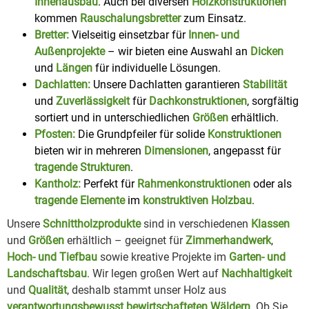
Innenausbau
. Auch bei diversen
Holzkonstruktionen
kommen
Rauschalungsbretter
zum Einsatz.
Bretter:
Vielseitig einsetzbar für
Innen- und
Außenprojekte
– wir bieten eine Auswahl an
Dicken
und
Längen
für individuelle Lösungen.
Dachlatten:
Unsere Dachlatten garantieren
Stabilität
und
Zuverlässigkeit
für
Dachkonstruktionen
, sorgfältig
sortiert und in unterschiedlichen
Größen
erhältlich.
Pfosten:
Die Grundpfeiler für solide
Konstruktionen
bieten wir in mehreren
Dimensionen
, angepasst für
tragende Strukturen
.
Kantholz:
Perfekt für
Rahmenkonstruktionen
oder als
tragende Elemente
im
konstruktiven Holzbau
.
Unsere
Schnittholzprodukte
sind in verschiedenen
Klassen
und
Größen
erhältlich – geeignet für
Zimmerhandwerk
,
Hoch- und Tiefbau
sowie kreative Projekte im
Garten- und
Landschaftsbau
. Wir legen großen Wert auf
Nachhaltigkeit
und
Qualität
, deshalb stammt unser Holz aus
verantwortungsbewusst bewirtschafteten Wäldern
. Ob Sie