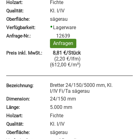
Fichte
Holzart:
Kl. I/IV
Qualität:
sägerau
Oberfläche:
Lagerware
Verfügbarkeit:
12639
Anfrage‑Nr.:
Anfragen
8,81
€
/Stück
Preis inkl. MwSt.:
(
2,20
€
/lfm
)
(
612,00
€
/m³
)
Bretter 24/150/5000 mm, Kl.
Bezeichnung:
I/IV Fi/Ta sägerau
24/150 mm
Dimension:
5.000 mm
Länge:
Fichte
Holzart:
Kl. I/IV
Qualität:
sägerau
Oberfläche: