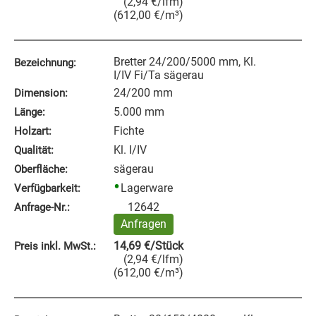
(
2,94
€
/lfm
)
(
612,00
€
/m³
)
Bretter 24/200/5000 mm, Kl.
Bezeichnung:
I/IV Fi/Ta sägerau
24/200 mm
Dimension:
5.000 mm
Länge:
Fichte
Holzart:
Kl. I/IV
Qualität:
sägerau
Oberfläche:
Lagerware
Verfügbarkeit:
12642
Anfrage‑Nr.:
Anfragen
14,69
€
/Stück
Preis inkl. MwSt.:
(
2,94
€
/lfm
)
(
612,00
€
/m³
)