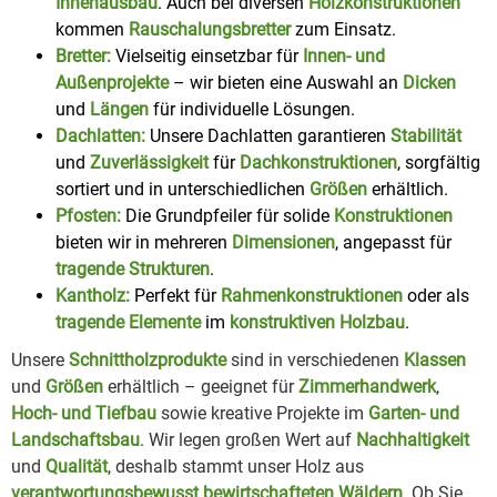
Innenausbau
. Auch bei diversen
Holzkonstruktionen
kommen
Rauschalungsbretter
zum Einsatz.
Bretter:
Vielseitig einsetzbar für
Innen- und
Außenprojekte
– wir bieten eine Auswahl an
Dicken
und
Längen
für individuelle Lösungen.
Dachlatten:
Unsere Dachlatten garantieren
Stabilität
und
Zuverlässigkeit
für
Dachkonstruktionen
, sorgfältig
sortiert und in unterschiedlichen
Größen
erhältlich.
Pfosten:
Die Grundpfeiler für solide
Konstruktionen
bieten wir in mehreren
Dimensionen
, angepasst für
tragende Strukturen
.
Kantholz:
Perfekt für
Rahmenkonstruktionen
oder als
tragende Elemente
im
konstruktiven Holzbau
.
Unsere
Schnittholzprodukte
sind in verschiedenen
Klassen
und
Größen
erhältlich – geeignet für
Zimmerhandwerk
,
Hoch- und Tiefbau
sowie kreative Projekte im
Garten- und
Landschaftsbau
. Wir legen großen Wert auf
Nachhaltigkeit
und
Qualität
, deshalb stammt unser Holz aus
verantwortungsbewusst bewirtschafteten Wäldern
. Ob Sie