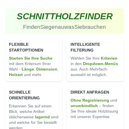
SCHNITT
HOLZ
FINDER
Finden
Sie
genau
was
Sie
brauchen
FLEXIBLE
INTELLIGENTE
STARTOPTIONEN
FILTERUNG
Starten Sie Ihre Suche
Wählen Sie Ihre
Kriterien
mit dem Kriterium Ihrer
in den
Dropdown-Menüs
Wahl -
Länge
,
Di­men­sion
,
aus. Auch Mehrfach­
Holz­art
und mehr.
auswahl ist möglich.
SCHNELLE
DIREKT ANFRAGEN
ORIENTIERUNG
Ohne Registrierung
und
un­ver­bindlich
– finden
Erkennen Sie auf einen
Sie Ihre ideale Holz­lösung
Blick, welche Artikel
mit unserer Expertise.
üblicherweise
lagernd
sind
und welche für Sie bestellt
werden.