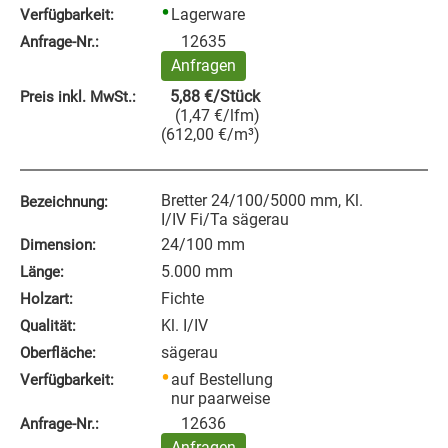
Lagerware
Verfügbarkeit:
12635
Anfrage‑Nr.:
Anfragen
5,88
€
/Stück
Preis inkl. MwSt.:
(
1,47
€
/lfm
)
(
612,00
€
/m³
)
Bretter 24/100/5000 mm, Kl.
Bezeichnung:
I/IV Fi/Ta sägerau
24/100 mm
Dimension:
5.000 mm
Länge:
Fichte
Holzart:
Kl. I/IV
Qualität:
sägerau
Oberfläche:
auf Bestellung
Verfügbarkeit:
nur paarweise
12636
Anfrage‑Nr.:
Anfragen