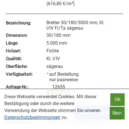
(
616,80
€
/m³
)
Bretter 30/180/5000 mm, Kl.
Bezeichnung:
I/IV Fi/Ta sägerau
30/180 mm
Dimension:
5.000 mm
Länge:
Fichte
Holzart:
Kl. I/IV
Qualität:
sägerau
Oberfläche:
auf Bestellung
Verfügbarkeit:
nur paarweise
12655
Anfrage‑Nr.:
Anfragen
Diese Webseite verwendet Cookies. Mit dieser
OK
Preis auf Anfrage
Preis inkl. MwSt.:
Bestätigung oder durch die weitere
Verwendung der Webseite stimmen Sie unseren
Zur Anfrage
0
Nein
Datenschutzbestimmungen
zu.
Bretter 30/200/4000 mm, Kl.
Bezeichnung:
I/IV Fi/Ta sägerau