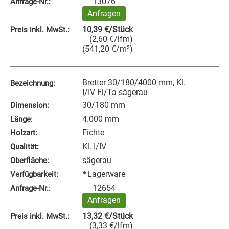
13076
Anfrage‑Nr.:
Anfragen
10,39
€
/Stück
Preis inkl. MwSt.:
(
2,60
€
/lfm
)
(
541,20
€
/m³
)
Bretter 30/180/4000 mm, Kl.
Bezeichnung:
I/IV Fi/Ta sägerau
30/180 mm
Dimension:
4.000 mm
Länge:
Fichte
Holzart:
Kl. I/IV
Qualität:
sägerau
Oberfläche:
Lagerware
Verfügbarkeit:
12654
Anfrage‑Nr.:
Anfragen
13,32
€
/Stück
Preis inkl. MwSt.:
(
3,33
€
/lfm
)