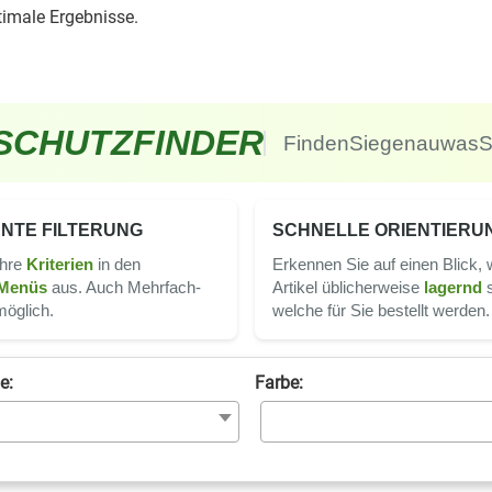
timale Ergebnisse.
SCHUTZ
FINDER
Finden
Sie
genau
was
S
ENTE FILTERUNG
SCHNELLE ORIENTIERU
Ihre
Kriterien
in den
Erkennen Sie auf einen Blick,
Menüs
aus. Auch Mehrfach­
Artikel üblicherweise
lagernd
s
möglich.
welche für Sie bestellt werden.
e:
Farbe: