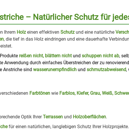
riche – Natürlicher Schutz für jede
en Ihrem
Holz
einen effektiven
Schutz
und eine natürliche
Versc
en
, die tief in das Holz eindringen und eine dauerhafte Verbind
istet.
 Produkte
reißen nicht, blättern nicht
und
schuppen nicht ab
, se
e Anwendung durch einfaches Überstreichen der zu renovierend
e Anstriche sind
wasserunempfindlich
und
schmutzabweisend
,
verschiedenen
Farbtönen
wie
Farblos, Kiefer, Grau, Weiß, Schwe
prechende Optik Ihrer
Terrassen
und
Holzoberflächen
.
iche
für einen natürlichen, langlebigen Schutz Ihrer Holzprojekte