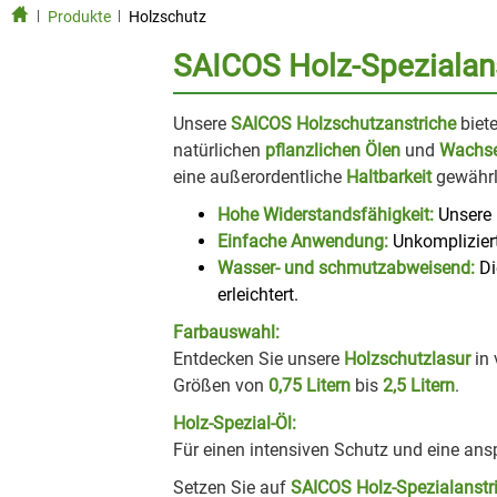
Produkte
Holzschutz
SAICOS Holz-Spezialanst
Unsere
SAICOS Holzschutzanstriche
biet
natürlichen
pflanzlichen Ölen
und
Wachs
eine außerordentliche
Haltbarkeit
gewährle
Hohe Widerstandsfähigkeit:
Unsere
Einfache Anwendung:
Unkompliziert
Wasser- und schmutzabweisend:
Di
erleichtert.
Farbauswahl:
Entdecken Sie unsere
Holzschutzlasur
in 
Größen von
0,75 Litern
bis
2,5 Litern
.
Holz-Spezial-Öl:
Für einen intensiven Schutz und eine ans
Setzen Sie auf
SAICOS Holz-Spezialanstr