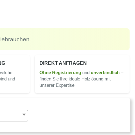
ie
brauchen
NG
DIREKT ANFRAGEN
 welche
Ohne Registrierung
und
un­ver­bindlich
–
ind und
finden Sie Ihre ideale Holz­lösung mit
unserer Expertise.