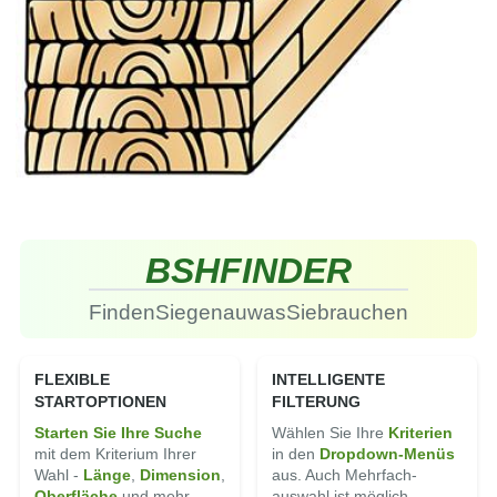
BSH
FINDER
Finden
Sie
genau
was
Sie
brauchen
FLEXIBLE
INTELLIGENTE
STARTOPTIONEN
FILTERUNG
Starten Sie Ihre Suche
Wählen Sie Ihre
Kriterien
mit dem Kriterium Ihrer
in den
Dropdown-Menüs
Wahl -
Länge
,
Di­men­sion
,
aus. Auch Mehrfach­
Ober­fläche
und mehr.
auswahl ist möglich.