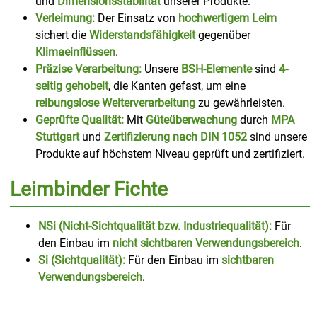
und
Dimensionsstabilität
unserer Produkte.
Verleimung:
Der Einsatz von
hochwertigem Leim
sichert die
Widerstandsfähigkeit
gegenüber
Klimaeinflüssen
.
Präzise Verarbeitung:
Unsere
BSH-Elemente
sind
4-
seitig gehobelt
, die Kanten gefast, um eine
reibungslose Weiterverarbeitung
zu gewährleisten.
Geprüfte Qualität:
Mit
Güteüberwachung
durch
MPA
Stuttgart
und
Zertifizierung nach DIN 1052
sind unsere
Produkte auf höchstem Niveau geprüft und zertifiziert.
Leimbinder Fichte
NSi (Nicht-Sichtqualität bzw. Industriequalität):
Für
den Einbau im
nicht sichtbaren Verwendungsbereich
.
Si (Sichtqualität):
Für den Einbau im
sichtbaren
Verwendungsbereich
.