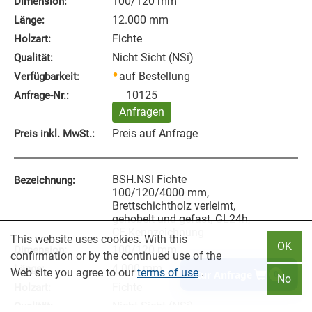
100/120 mm
Dimension:
12.000 mm
Länge:
Fichte
Holzart:
Nicht Sicht (NSi)
Qualität:
auf Bestellung
Verfügbarkeit:
10125
Anfrage‑Nr.:
Anfragen
Preis auf Anfrage
Preis inkl. MwSt.:
BSH.NSI Fichte
Bezeichnung:
100/120/4000 mm,
Brettschichtholz verleimt,
gehobelt und gefast, GL24h,
CE-Kennzeichnung
This website uses cookies. With this
OK
100/120 mm
Dimension:
confirmation or by the continued use of the
4.000 mm
Länge:
Web site you agree to our
terms of use
.
Zur Anfrage
0
No
Fichte
Holzart:
Nicht Sicht (NSi)
Qualität: