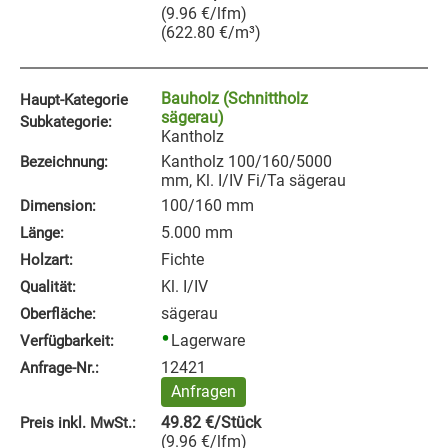
(
9.96
€
/lfm
)
(
622.80
€
/m³
)
Bauholz (Schnittholz
Haupt-Kategorie
sägerau)
Subkategorie:
Kantholz
Kantholz 100/160/5000
Bezeichnung:
mm, Kl. I/IV Fi/Ta sägerau
100/160 mm
Dimension:
5.000 mm
Länge:
Fichte
Holzart:
Kl. I/IV
Qualität:
sägerau
Oberfläche:
Lagerware
Verfügbarkeit:
12421
Anfrage‑Nr.:
Anfragen
49.82
€
/Stück
Preis inkl. MwSt.:
(
9.96
€
/lfm
)