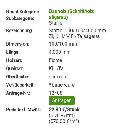
Bauholz (Schnittholz
Haupt-Kategorie
sägerau)
Subkategorie:
Staffel
Staffel 100/100/4000 mm
Bezeichnung:
ZI, Kl. I/IV Fi/Ta sägerau
100/100 mm
Dimension:
4.000 mm
Länge:
Fichte
Holzart:
Kl. I/IV
Qualität:
sägerau
Oberfläche:
Lagerware
Verfügbarkeit:
12408
Anfrage‑Nr.:
Anfragen
22.80
€
/Stück
Preis inkl. MwSt.:
(
5.70
€
/lfm
)
(
570.00
€
/m³
)