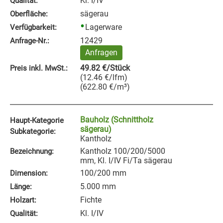
Kl. I/IV
Qualität:
sägerau
Oberfläche:
Lagerware
Verfügbarkeit:
12429
Anfrage‑Nr.:
Anfragen
49.82
€
/Stück
Preis inkl. MwSt.:
(
12.46
€
/lfm
)
(
622.80
€
/m³
)
Bauholz (Schnittholz
Haupt-Kategorie
sägerau)
Subkategorie:
Kantholz
Kantholz 100/200/5000
Bezeichnung:
mm, Kl. I/IV Fi/Ta sägerau
100/200 mm
Dimension:
5.000 mm
Länge:
Fichte
Holzart:
Kl. I/IV
Qualität: