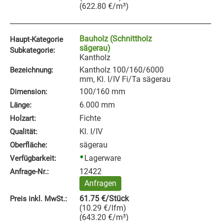
(
622.80
€
/m³
)
Bauholz (Schnittholz
Haupt-Kategorie
sägerau)
Subkategorie:
Kantholz
Kantholz 100/160/6000
Bezeichnung:
mm, Kl. I/IV Fi/Ta sägerau
100/160 mm
Dimension:
6.000 mm
Länge:
Fichte
Holzart:
Kl. I/IV
Qualität:
sägerau
Oberfläche:
Lagerware
Verfügbarkeit:
12422
Anfrage‑Nr.:
Anfragen
61.75
€
/Stück
Preis inkl. MwSt.:
(
10.29
€
/lfm
)
(
643.20
€
/m³
)