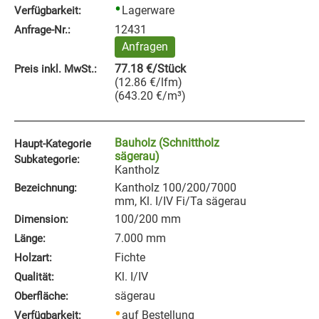
Lagerware
Verfügbarkeit:
12431
Anfrage‑Nr.:
Anfragen
77.18
€
/Stück
Preis inkl. MwSt.:
(
12.86
€
/lfm
)
(
643.20
€
/m³
)
Bauholz (Schnittholz
Haupt-Kategorie
sägerau)
Subkategorie:
Kantholz
Kantholz 100/200/7000
Bezeichnung:
mm, Kl. I/IV Fi/Ta sägerau
100/200 mm
Dimension:
7.000 mm
Länge:
Fichte
Holzart:
Kl. I/IV
Qualität:
sägerau
Oberfläche:
auf Bestellung
Verfügbarkeit: