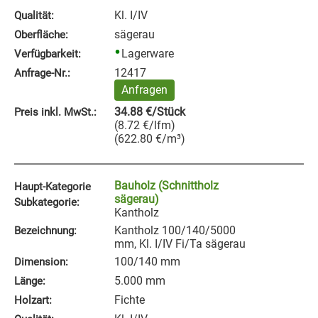
Kl. I/IV
Qualität:
sägerau
Oberfläche:
Lagerware
Verfügbarkeit:
12417
Anfrage‑Nr.:
Anfragen
34.88
€
/Stück
Preis inkl. MwSt.:
(
8.72
€
/lfm
)
(
622.80
€
/m³
)
Bauholz (Schnittholz
Haupt-Kategorie
sägerau)
Subkategorie:
Kantholz
Kantholz 100/140/5000
Bezeichnung:
mm, Kl. I/IV Fi/Ta sägerau
100/140 mm
Dimension:
5.000 mm
Länge:
Fichte
Holzart: