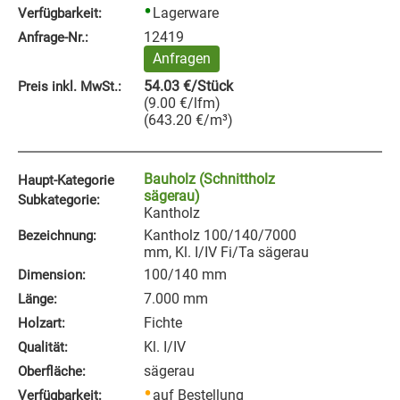
Lagerware
Verfügbarkeit:
12419
Anfrage‑Nr.:
Anfragen
54.03
€
/Stück
Preis inkl. MwSt.:
(
9.00
€
/lfm
)
(
643.20
€
/m³
)
Bauholz (Schnittholz
Haupt-Kategorie
sägerau)
Subkategorie:
Kantholz
Kantholz 100/140/7000
Bezeichnung:
mm, Kl. I/IV Fi/Ta sägerau
100/140 mm
Dimension:
7.000 mm
Länge:
Fichte
Holzart:
Kl. I/IV
Qualität:
sägerau
Oberfläche:
auf Bestellung
Verfügbarkeit: