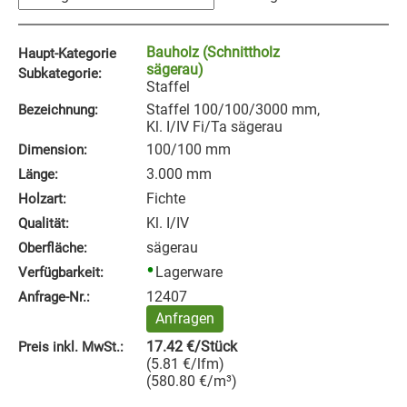
Bauholz (Schnittholz
Haupt-Kategorie
sägerau)
Subkategorie:
Staffel
Staffel 100/100/3000 mm,
Bezeichnung:
Kl. I/IV Fi/Ta sägerau
100/100 mm
Dimension:
3.000 mm
Länge:
Fichte
Holzart:
Kl. I/IV
Qualität:
sägerau
Oberfläche:
Lagerware
Verfügbarkeit:
12407
Anfrage‑Nr.:
Anfragen
17.42
€
/Stück
Preis inkl. MwSt.:
(
5.81
€
/lfm
)
(
580.80
€
/m³
)