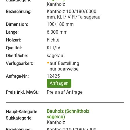
Subkategorie:
Kantholz
Kantholz 100/180/6000
Bezeichnung:
mm, Kl. I/IV Fi/Ta sägerau
100/180 mm
Dimension:
6.000 mm
Länge:
Fichte
Holzart:
Kl. I/IV
Qualität:
sägerau
Oberfläche:
auf Bestellung
Verfügbarkeit:
nur paarweise
12425
Anfrage‑Nr.:
Anfragen
Preis auf Anfrage
Preis inkl. MwSt.:
Bauholz (Schnittholz
Haupt-Kategorie
sägerau)
Subkategorie:
Kantholz
Kantholz 100/180/7000
Bezeichnung: