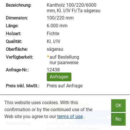
Kantholz 100/220/6000
Bezeichnung:
mm, Kl. I/IV Fi/Ta sägerau
100/220 mm
Dimension:
6.000 mm
Länge:
Fichte
Holzart:
Kl. I/IV
Qualität:
sägerau
Oberfläche:
auf Bestellung
Verfügbarkeit:
nur paarweise
12438
Anfrage‑Nr.:
Anfragen
Preis auf Anfrage
Preis inkl. MwSt.:
This website uses cookies. With this
Bauholz (Schnittholz
Haupt-Kategorie
OK
confirmation or by the continued use of the
sägerau)
Subkategorie:
Kantholz
Web site you agree to our
terms of use
.
Zur Anfrage
0
No
Kantholz 100/220/7000
Bezeichnung:
mm, Kl. I/IV Fi/Ta sägerau