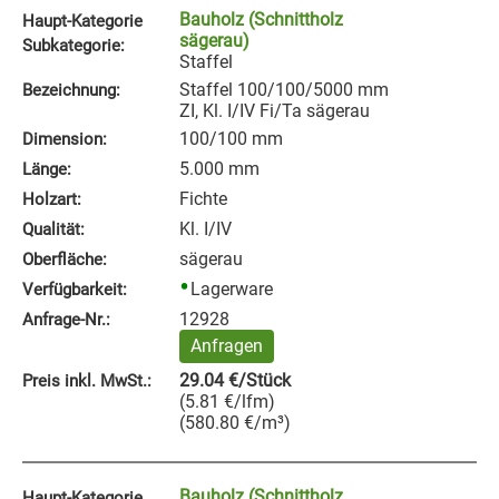
Bauholz (Schnittholz
Haupt-Kategorie
sägerau)
Subkategorie:
Staffel
Staffel 100/100/5000 mm
Bezeichnung:
ZI, Kl. I/IV Fi/Ta sägerau
100/100 mm
Dimension:
5.000 mm
Länge:
Fichte
Holzart:
Kl. I/IV
Qualität:
sägerau
Oberfläche:
Lagerware
Verfügbarkeit:
12928
Anfrage‑Nr.:
Anfragen
29.04
€
/Stück
Preis inkl. MwSt.:
(
5.81
€
/lfm
)
(
580.80
€
/m³
)
Bauholz (Schnittholz
Haupt-Kategorie