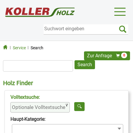
Toggl
naviga
Service
Search
Zur Anfrage
0
Holz Finder
Volltextsuche:
Haupt-Kategorie: