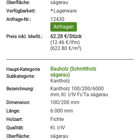
sägerau
Oberfläche:
Lagerware
Verfügbarkeit:
12430
Anfrage‑Nr.:
Anfragen
62.28
€
/Stück
Preis inkl. MwSt.:
(
12.46
€
/lfm
)
(
622.80
€
/m³
)
Bauholz (Schnittholz
Haupt-Kategorie
sägerau)
Subkategorie:
Kantholz
Kantholz 100/200/6000
Bezeichnung:
mm, Kl. I/IV Fi/Ta sägerau
100/200 mm
Dimension:
6.000 mm
Länge:
Fichte
Holzart:
Kl. I/IV
Qualität:
sägerau
Oberfläche: